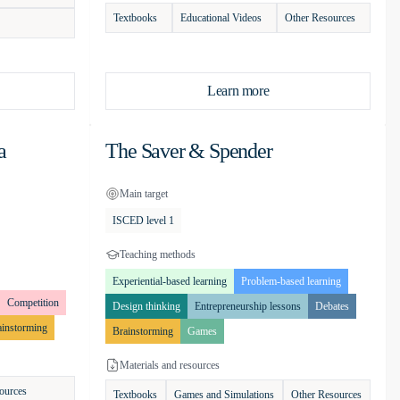
Textbooks
Educational Videos
Other Resources
Learn more
a
The Saver & Spender
Main target
ISCED level 1
Teaching methods
Experiential-based learning
Problem-based learning
Competition
Design thinking
Entrepreneurship lessons
Debates
ainstorming
Brainstorming
Games
Materials and resources
ources
Textbooks
Games and Simulations
Other Resources