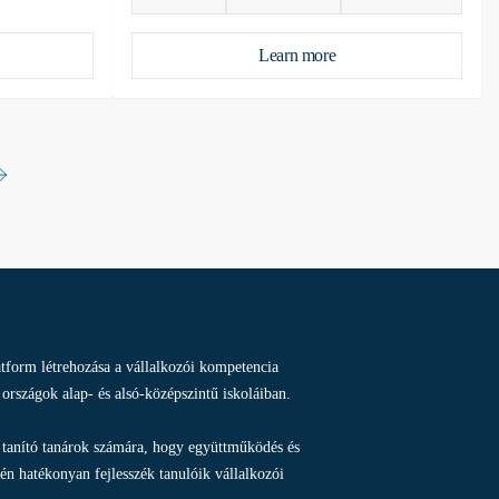
Learn more
latform létrehozása a vállalkozói kompetencia
i országok alap- és alsó-középszintű iskoláiban.
n tanító tanárok számára, hogy együttműködés és
n hatékonyan fejlesszék tanulóik vállalkozói