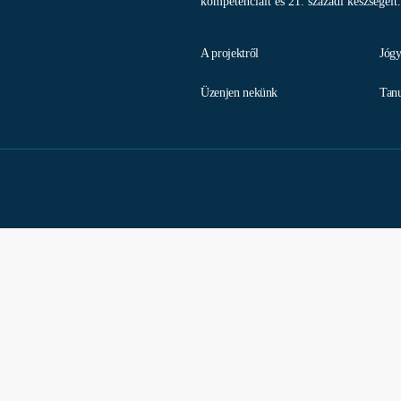
kompetenciáit és 21. századi készségeit.
A projektről
Jógy
Üzenjen nekünk
Tanu