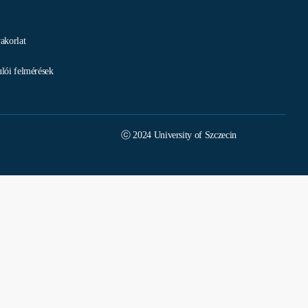
akorlat
lói felmérések
ⓒ 2024 University of Szczecin