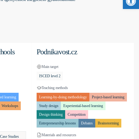
chools
Podnikavost.cz
Main target
ISCED level 2
Teaching methods
ed learning
Learning-by-doing methodology
Project-based learning
Workshops
Study design
Experiential-based learning
Design thinking
Competition
Entrepreneurship lessons
Debates
Brainstorming
Materials and resources
Case Studies