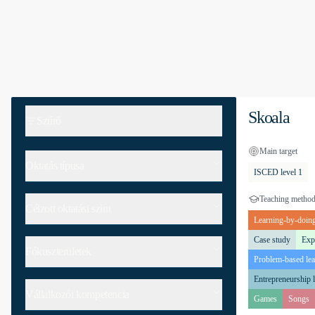
Skoala
Szűrő
Main target
Oktatás típusa
ISCED level 1
Teaching metho
Célzott oktatási szint
Learning-by-doin
Case study
Expe
Fókuszterületek
Problem-based lea
Entrepreneurship 
Vállalkozói kompetencia
Games
Songs