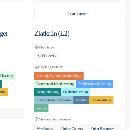
Learn more
get
Zlatka.in (L2)
Main target
ISCED level 2
Teaching methods
d learning
Learning-by-doing methodology
Experiential-based learning
Problem-based learning
ming
Design thinking
Qualitative design
Entrepreneurship lessons
Debates
Brainstorming
Games
Materials and resources
Workbooks
Online Courses
Other Resources