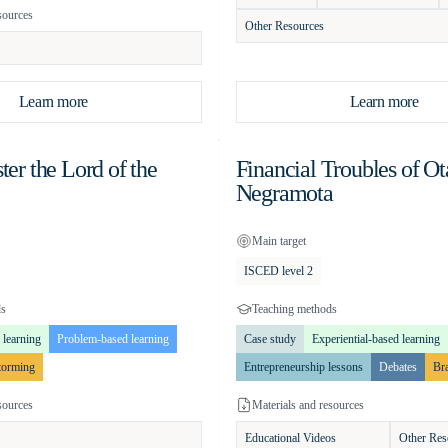
sources
Other Resources
Learn more
Learn more
ster the Lord of the
Financial Troubles of Ot
Negramota
Main target
ISCED level 2
ds
Teaching methods
 learning
Problem-based learning
Case study
Experiential-based learning
torming
Entrepreneurship lessons
Debates
Br
sources
Materials and resources
Educational Videos
Other Res