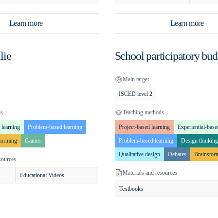
Learn more
Learn more
lie
School participatory bud
Main target
ISCED level 2
ds
Teaching methods
 learning
Problem-based learning
Project-based learning
Experiential-base
torming
Games
Problem-based learning
Design thinking
Qualitative design
Debates
Brainstor
sources
Materials and resources
Educational Videos
Textbooks