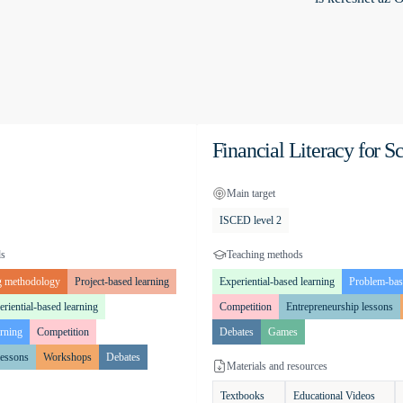
Financial Literacy for S
Main target
ISCED level 2
ds
Teaching methods
g methodology
Project-based learning
Experiential-based learning
Problem-bas
riential-based learning
Competition
Entrepreneurship lessons
rning
Competition
Debates
Games
lessons
Workshops
Debates
Materials and resources
Textbooks
Educational Videos