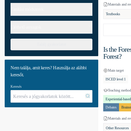
Materials and re
Tanítási módszerek
Textbooks
Elérhető anyagok
Találj gyakorlatot
Is the Fore
Forest?
Nem találja, amit keres? Használja az alábbi
Main target
keresőt.
ISCED level 1
Keresés
Teaching metho
Experiential-based
Debates
Brains
Materials and re
Other Resources