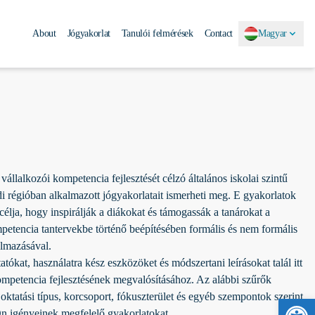
About
Jógyakorlat
Tanulói felmérések
Contact
Magyar
vállalkozói kompetencia fejlesztését célzó általános iskolai szintű
di régióban alkalmazott jógyakorlatait ismerheti meg. E gyakorlatok
élja, hogy inspirálják a diákokat és támogassák a tanárokat a
petencia tantervekbe történő beépítésében formális és nem formális
lmazásával.
atókat, használatra kész eszközöket és módszertani leírásokat talál itt
ompetencia fejlesztésének megvalósításához. Az alábbi szűrők
oktatási típus, korcsoport, fókuszterület és egyéb szempontok szerint
Esz
Ön igényeinek megfelelő gyakorlatokat.