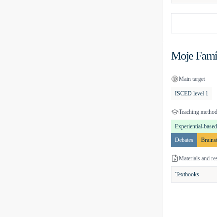
Moje Famí
Main target
ISCED level 1
Teaching metho
Experiential-based
Debates
Brains
Materials and re
Textbooks