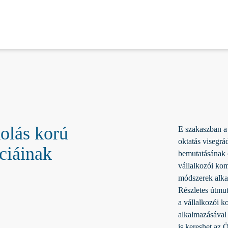
kolás korú
E szakaszban a 
oktatás visegrá
ciáinak
bemutatásának c
vállalkozói kom
módszerek alka
Részletes útmut
a vállalkozói k
alkalmazásával 
is kereshet az 