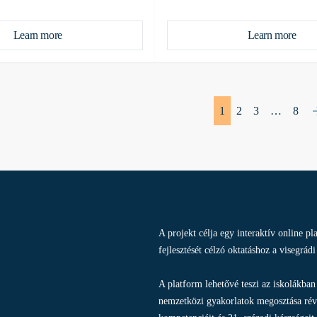
Learn more
Learn more
1
2
3
…
8
A projekt célja egy interaktív online p
fejlesztését célzó oktatáshoz a visegrád
A platform lehetővé teszi az iskolákba
nemzetközi gyakorlatok megosztása révé